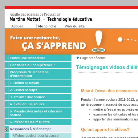
Faites une recherche!
Page précédente
Confiance ou compétence?
Témoignages vidéos d'élè
Processus de recherche
d'information
1. Définir le travail
2. Cerner le sujet
Mise à l'essai des ressources
3. Trouver une source
Pendant l'année scolaire 2011-2012, q
4. Évaluer une source
généreusement accepté de nous accueil
mettre à l'essai les activité
5. Prendre des notes et citer une
examiner les difficultés et le
source
apporter des améliorations au 
6. Présenter les résultats
Qu'ont appris les élèves?
Ressources à télécharger
Affiches couleur pour la classe
À la fin de l'année, nous avons recuei