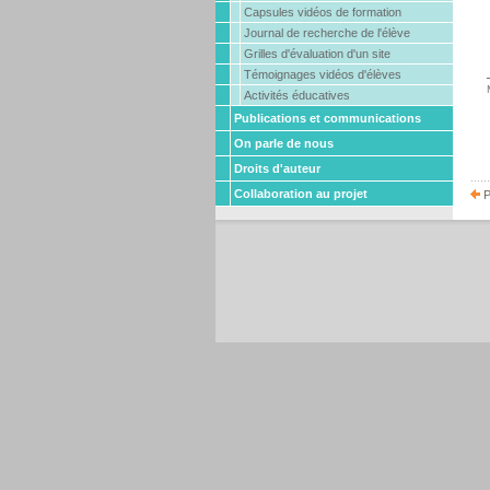
Capsules vidéos de formation
Journal de recherche de l'élève
Grilles d'évaluation d'un site
Témoignages vidéos d'élèves
Activités éducatives
Publications et communications
On parle de nous
Droits d'auteur
Collaboration au projet
P