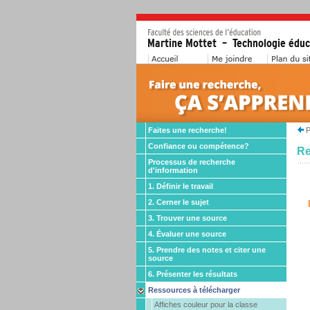
Faites une recherche!
P
Confiance ou compétence?
Re
Processus de recherche
d'information
1. Définir le travail
2. Cerner le sujet
3. Trouver une source
4. Évaluer une source
5. Prendre des notes et citer une
source
6. Présenter les résultats
Ressources à télécharger
Affiches couleur pour la classe