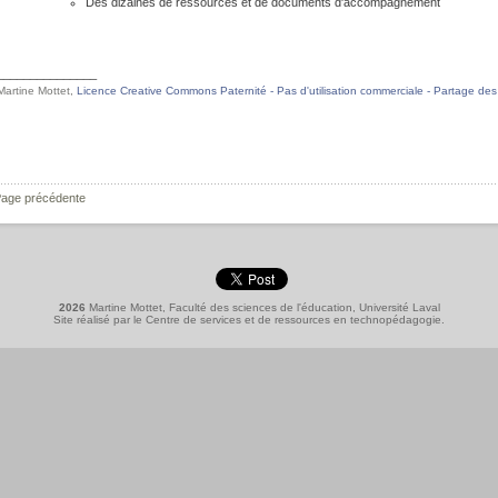
Des dizaines de ressources et de documents d'accompagnement
_______________
Martine Mottet,
Licence Creative Commons Paternité - Pas d'utilisation commerciale - Partage des c
age précédente
2026
Martine Mottet, Faculté des sciences de l'éducation, Université Laval
Site réalisé par le
Centre de services et de ressources en technopédagogie
.