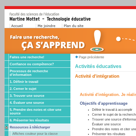
Faites une recherche!
Page précédente
Confiance ou compétence?
Activités éducatives
Processus de recherche
d'information
Activité d'intégration
1. Définir le travail
2. Cerner le sujet
Activité d'intégration. Je réa
3. Trouver une source
4. Évaluer une source
Objectifs d'apprentissage
5. Prendre des notes et citer une
Définir le travail à accomplir
source
Cerner le sujet de la recherc
Trouver une source d'informa
6. Présenter les résultats
Évaluer une source
Ressources à télécharger
Prendre des notes et citer un
Affiches couleur pour la classe
Présenter les résultats