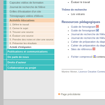
Évaluer le travail
Capsules vidéos de formation
Journal de recherche de l'élève
Thème de recherche
Grilles d'évaluation d'un site
Les volcans
Témoignages vidéos d'élèves
Activités éducatives
Ressources pédagogiques
1. Définir le travail
Guide de l'enseignant
2. Cerner le sujet
Guide de l'enseignant
3. Trouver une source
Journal de recherche de l'élè
4. Évaluer une source
Journal de recherche de l'élè
5. Prendre des notes et citer une source
Cahier de préparation du diap
6. Présenter les résultats
Cahier de préparation du diap
Activité d'intégration
Sites de référence
Publications et communications
Fichier compressé
contena
On parle de nous
Droits d'auteur
Collaboration au projet
_______________
Martine Mottet,
Licence Creative Commons
Page précédente